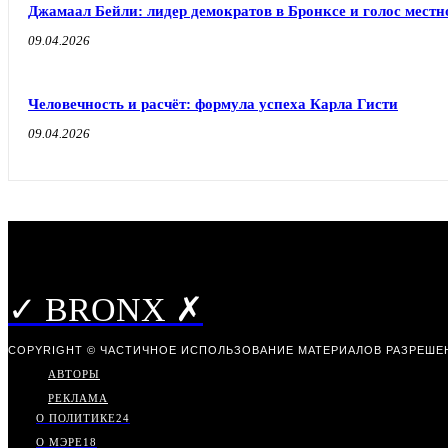
Джамаал Бейли: лидер демократов в Бронксе и голос мест
09.04.2026
Человечность и расчёт: формула успеха Карла Гисти
09.04.2026
✓ BRONX ✗
COPYRIGHT © ЧАСТИЧНОЕ ИСПОЛЬЗОВАНИЕ МАТЕРИАЛОВ РАЗРЕШЕН
АВТОРЫ
РЕКЛАМА
О ПОЛИТИКЕ
24
О МЭРЕ
18