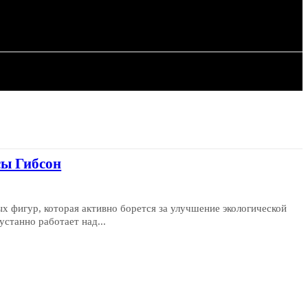
ИЯ
СТАТЬИ
сы Гибсон
ых фигур, которая активно борется за улучшение экологической
устанно работает над...