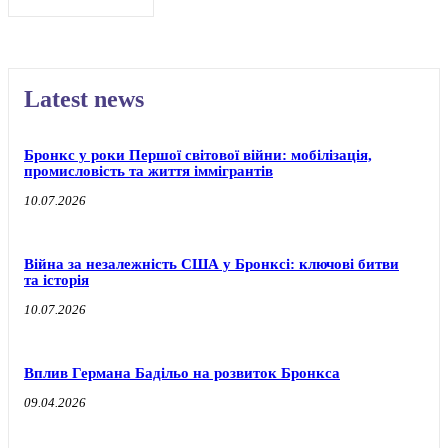
Latest news
Бронкс у роки Першої світової війни: мобілізація,
промисловість та життя іммігрантів
10.07.2026
Війна за незалежність США у Бронксі: ключові битви
та історія
10.07.2026
Вплив Германа Бадільо на розвиток Бронкса
09.04.2026