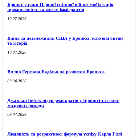
Бронкс у роки Першої світової війни: мобілізація,
промисловість та життя іммігрантів
10.07.2026
Війна за незалежність США у Бронксі: ключові битви
та історія
10.07.2026
Вплив Германа Бадільо на розвиток Бронкса
09.04.2026
Джамаал Бейлі: лідер демократів у Бронксі та голос
місцевої громади
09.04.2026
Людяність та розрахунок: формула успіху Карла Гісті