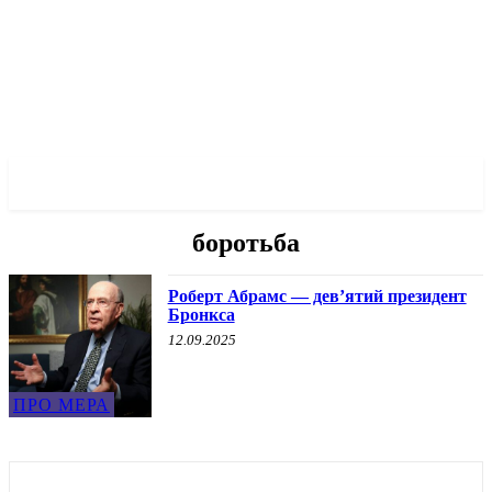
✓ BRONX ✗
боротьба
Роберт Абрамс — девʼятий президент
Бронкса
12.09.2025
ПРО МЕРА