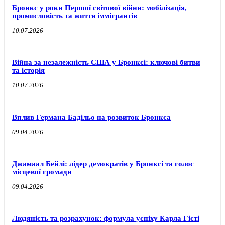
Бронкс у роки Першої світової війни: мобілізація,
промисловість та життя іммігрантів
10.07.2026
Війна за незалежність США у Бронксі: ключові битви
та історія
10.07.2026
Вплив Германа Бадільо на розвиток Бронкса
09.04.2026
Джамаал Бейлі: лідер демократів у Бронксі та голос
місцевої громади
09.04.2026
Людяність та розрахунок: формула успіху Карла Гісті