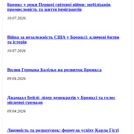
Бронкс у роки Першої світової війни: мобілізація,
промисловість та життя іммігрантів
10.07.2026
Війна за незалежність США у Бронксі: ключові битви
та історія
10.07.2026
Вплив Германа Бадільо на розвиток Бронкса
09.04.2026
Джамаал Бейлі: лідер демократів у Бронксі та голос
місцевої громади
09.04.2026
Людяність та розрахунок: формула успіху Карла Гісті