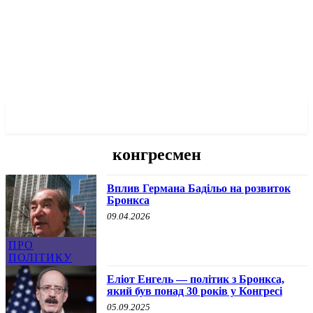
✓ BRONX ✗
конгресмен
Вплив Германа Бадільо на розвиток
Бронкса
09.04.2026
ПРО
ПОЛІТИКУ
Еліот Енгель — політик з Бронкса,
який був понад 30 років у Конгресі
05.09.2025