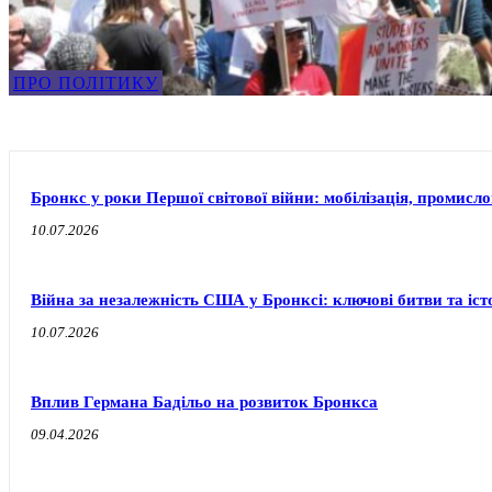
ПРО ПОЛІТИКУ
Бронкс у роки Першої світової війни: мобілізація, промисло
10.07.2026
Війна за незалежність США у Бронксі: ключові битви та іст
10.07.2026
Вплив Германа Бадільо на розвиток Бронкса
09.04.2026