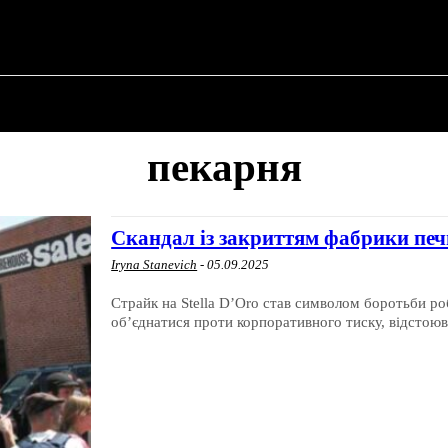
ПРО ПОЛІТИКУ
ПРО МЕРА
ВОЄННА ІСТО
пекарня
Скандал із закриттям фабрики печи
Iryna Stanevich
-
05.09.2025
Страйк на Stella D’Oro став символом боротьби ро
об’єднатися проти корпоративного тиску, відстоюва