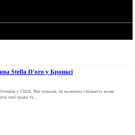
РІЯ
СТАТТІ
ва Stella D’oro у Бронксі
бітників у США. Він показав, як маленька спільнота може
ти свої права та...