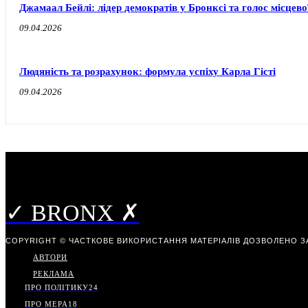
Джамаал Бейлі: лідер демократів у Бронксі та голос місцево
09.04.2026
Людяність та розрахунок: формула успіху Карла Гісті
09.04.2026
✓ BRONX ✗
COPYRIGHT © ЧАСТКОВЕ ВИКОРИСТАННЯ МАТЕРІАЛІВ ДОЗВОЛЕНО З
АВТОРИ
РЕКЛАМА
ПРО ПОЛІТИКУ
24
ПРО МЕРА
18