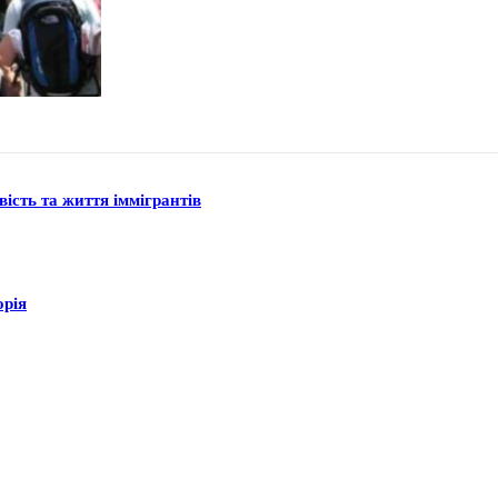
вість та життя іммігрантів
орія