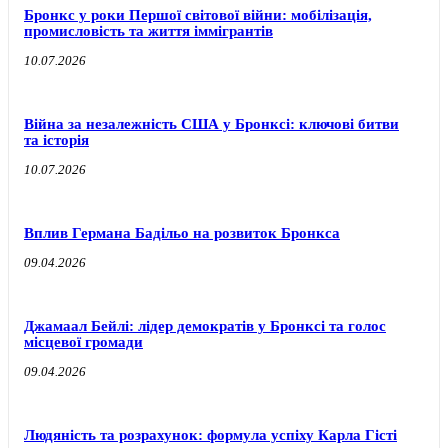
Бронкс у роки Першої світової війни: мобілізація,
промисловість та життя іммігрантів
10.07.2026
Війна за незалежність США у Бронксі: ключові битви
та історія
10.07.2026
Вплив Германа Бадільо на розвиток Бронкса
09.04.2026
Джамаал Бейлі: лідер демократів у Бронксі та голос
місцевої громади
09.04.2026
Людяність та розрахунок: формула успіху Карла Гісті