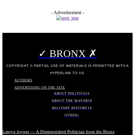
- Advertisement -
✓ BRONX ✗
COPYRIGHT © PARTIAL USE OF MATERIALS IS PERMITTED WITH A
HYPERLINK TO US.
AUTHORS
ADVERTISING ON THE SITE
ABOUT POLITICS
24
ABOUT THE MAYOR
18
MILITARY HISTORY
16
OTHER
1
Latoya Joyner — A Distinguished Politician from the Bronx