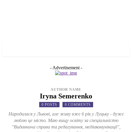
✓ BRONX ✗
- Advertisement -
AUTHOR NAME
Iryna Semerenko
0 POSTS
0 COMMENTS
Народилася у Львові, але живу вже 6 рік у Луцьку - дуже
люблю це місто. Маю вищу освіту за спеціальністю
"Видавнича справа та редагування, медіакомунікації",