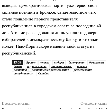
выводы. Демократическая партия уже теряет свои
сильные позиции в Бронксе, свидетельством чего
стало появление первого представителя
республиканцев в городском совете за последние 40
лет. А такие расследования лишь усилят недоверие
избирателей к демократическому блоку, и кто знает —
может, Нью-Йорк вскоре изменит свой статус на
республиканский.
TAGS
Бронкс
взятка
выборы
демократия
демократы
деньги
журналистика
мошенничество
партия
политика
политическое расследование
расследование
республиканцы
Скандал
Предыдущая статья
Следующая статья