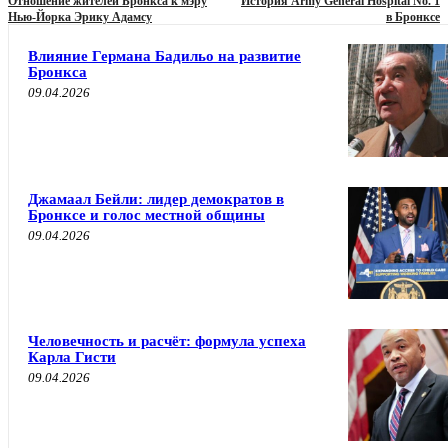
Отношение жителей Бронкса к мэру
История Army General Hospital No. 1
Нью-Йорка Эрику Адамсу
в Бронксе
Влияние Германа Бадильо на развитие
Бронкса
09.04.2026
Джамаал Бейли: лидер демократов в
Бронксе и голос местной общины
09.04.2026
Человечность и расчёт: формула успеха
Карла Гисти
09.04.2026