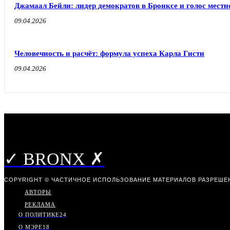
Джамаал Бейли: лидер демократов в Бронксе и голос мест
09.04.2026
Человечность и расчёт: формула успеха Карла Гисти
09.04.2026
✓ BRONX ✗
COPYRIGHT © ЧАСТИЧНОЕ ИСПОЛЬЗОВАНИЕ МАТЕРИАЛОВ РАЗРЕШЕН
АВТОРЫ
РЕКЛАМА
О ПОЛИТИКЕ
24
О МЭРЕ
18