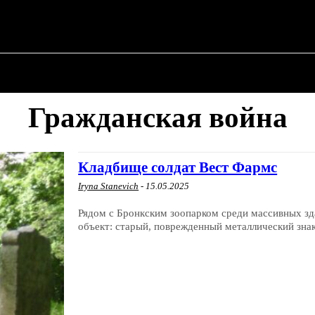
О ПОЛИТИКЕ
О МЭРЕ
ВОЕННАЯ ИСТОР
Гражданская война
Кладбище солдат Вест Фармс
Iryna Stanevich
-
15.05.2025
Рядом с Бронкским зоопарком среди массивных з
объект: старый, поврежденный металлический зна