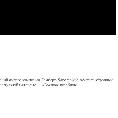
ИЯ
СТАТЬИ
даний жилого комплекса Ламберт-Хаус можно заметить странный
к с тусклой надписью — «Военное кладбище...