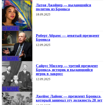
Латоя Джойнер — выдающийся
политик из Бронкса
18.09.2025
О МЭРЕ
Роберт Абрамс — девятый президент
Бронкса
12.09.2025
О МЭРЕ
Сайрус Миллер — третий президент
Бронкса, историк и выдающийся
игрок в лакросс
12.09.2025
О МЭРЕ
Джеймс Лайонс — президент Бронкса,
который занимал эту должность 28 лет