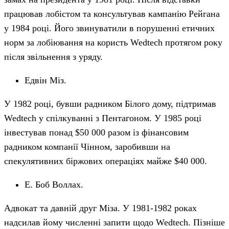
працював лобістом та консультував кампанію Рейгана
у 1984 році. Його звинуватили в порушенні етичних
норм за лобіювання на користь Wedtech протягом року
після звільнення з уряду.
Едвін Міз.
У 1982 році, бувши радником Білого дому, підтримав
Wedtech у спілкуванні з Пентагоном. У 1985 році
інвестував понад $50 000 разом із фінансовим
радником компанії Чінном, заробивши на
спекулятивних біржових операціях майже $40 000.
Е. Боб Воллах.
Адвокат та давній друг Міза. У 1981-1982 роках
надсилав йому численні запити щодо Wedtech. Пізніше