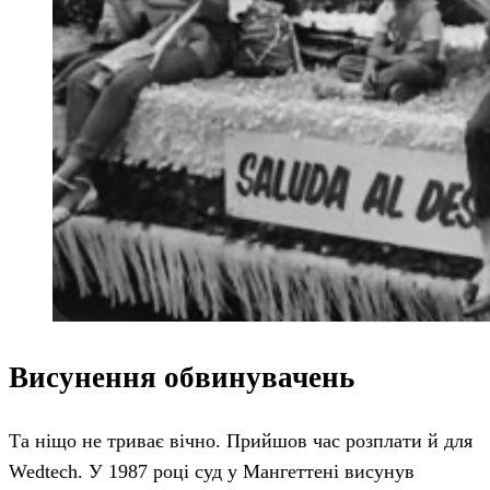
Висунення обвинувачень
Та ніщо не триває вічно. Прийшов час розплати й для
Wedtech. У 1987 році суд у Мангеттені висунув