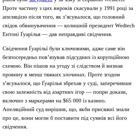
Проте частину з цих вироків скасували у 1991 році за
апеляцією після того, як з’ясувалося, що головний
свідок обвинувачення — колишній президент Wedtech
Ентоні Ґуарілья — дав неправдиві свідчення.
Свідчення Ґуарільї були ключовими, адже саме він
безпосередньо пов’язував підсудних із корупційною
схемою. Він пішов на угоду зі слідством й визнав
провину в менш тяжких злочинах. Проте згодом
з’ясувалося, що Ґуарілья збрехав у суді, заперечивши
свою залежність від азартних ігор — попри докази,
включно з маркерами на $65 000 із казино.
Апеляційний суд вирішив, що, якби присяжні знали
про це, вони могли б поставити під сумнів всі його
свідчення.