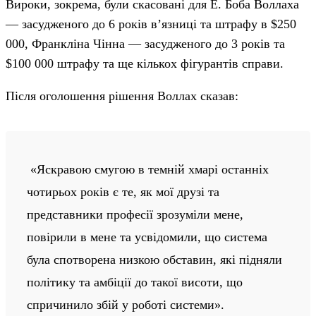
Вироки, зокрема, були скасовані для Е. Боба Воллаха
— засудженого до 6 років в’язниці та штрафу в $250
000, Франкліна Чінна — засудженого до 3 років та
$100 000 штрафу та ще кількох фігурантів справи.
Після оголошення рішення Воллах сказав:
«Яскравою смугою в темній хмарі останніх
чотирьох років є те, як мої друзі та
представники професії зрозуміли мене,
повірили в мене та усвідомили, що система
була спотворена низкою обставин, які підняли
політику та амбіції до такої висоти, що
спричинило збій у роботі системи».