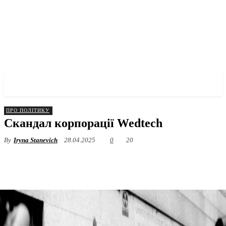
✓ BRONX ✗
ПРО ПОЛІТИКУ
Скандал корпорації Wedtech
By
Iryna Stanevich
28.04.2025
0
20