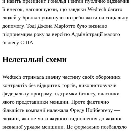
й навіть президент Рональд Рейган публічно відзначив
її внесок, наголошуючи, що завдяки Wedtech багато
людей у Бронксі уникнули потреби жити на соціальну
допомогу. Тоді Джона Маріотто було визнано
підприємцем року за версією Адміністрації малого
бізнесу США.
Нелегальні схеми
Wedtech отримала значну частину своїх оборонних
контрактів без відкритих торгів, використовуючи
федеральну програму підтримки бізнесу, власники
якого представники меншин. Проте фактично
більшість компанії належала Фреду Нойбергеру —
людині, яка не мала жодного відношення до жодної
визнаної урядом меншини. Це формально позбавляло