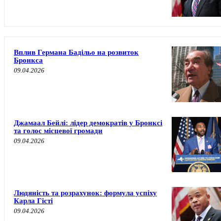
Вплив Германа Бадільо на розвиток
Бронкса
09.04.2026
Джамаал Бейлі: лідер демократів у Бронксі
та голос місцевої громади
09.04.2026
Людяність та розрахунок: формула успіху
Карла Гісті
09.04.2026