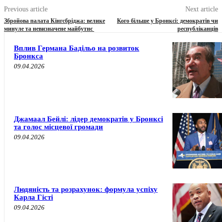
Previous article
Next article
Збройова палата Кінгсбріджа: велике
Кого більше у Бронксі: демократів чи
минуле та невизначене майбутнє
республіканців
Вплив Германа Бадільо на розвиток
Бронкса
09.04.2026
Джамаал Бейлі: лідер демократів у Бронксі
та голос місцевої громади
09.04.2026
Людяність та розрахунок: формула успіху
Карла Гісті
09.04.2026