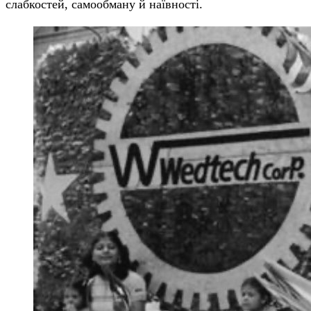
слабкостей, самообману й наївності.