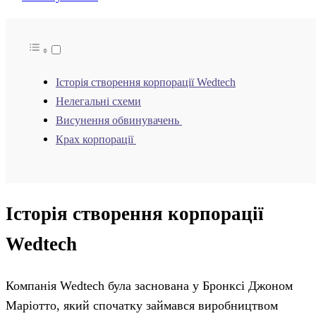
Історія створення корпорації Wedtech
Нелегальні схеми
Висунення обвинувачень
Крах корпорації
Історія створення корпорації
Wedtech
Компанія Wedtech була заснована у Бронксі Джоном
Маріотто, який спочатку займався виробництвом