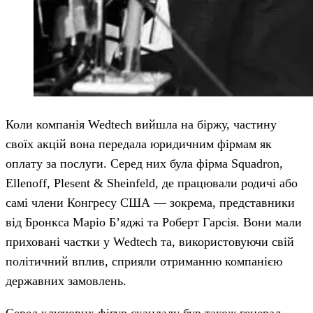
Коли компанія Wedtech вийшла на біржу, частину
своїх акцій вона передала юридичним фірмам як
оплату за послуги. Серед них була фірма Squadron,
Ellenoff, Plesent & Sheinfeld, де працювали родичі або
самі члени Конгресу США — зокрема, представники
від Бронкса Маріо Б’яджі та Роберт Гарсія. Вони мали
приховані частки у Wedtech та, використовуючи свій
політичний вплив, сприяли отриманню компанією
державних замовлень.
Серед ключових фігур скандалу був також генерал-