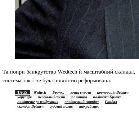
Та попри банкрутство Wedtech й масштабний скандал,
система так і не була повністю реформована.
TAGS
Wedtech
Бронкс
гучна справа
корпорація Ведтеч
корупція
нелегальні схеми
політика
політика Бронкс
політичне розслідування
політичний скандал
Сандал
скандал Ведтеч
судовий позив
шахрайство