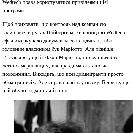
Wedtech права користуватися привілеями цієї
програми.
Щоб приховати, що контроль над компанією
залишався в руках Нойбергера, керівництво Wedtech
сфальсифікувало документи, які свідчили, ніби
головним власником був Маріотто. Але пізніше
з’ясувалося, що й Джон Маріотто, що був начебто
латиноамериканцем, насправді мав італійське
походження. Виходить, що псевдоіммігранти просто
обманули всіх. Але справа навіть у цьому. Головне, що
цей обман підхопили й інші.