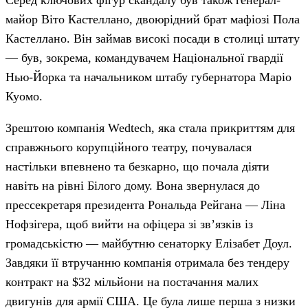
майор Віто Кастеллано, двоюрідний брат мафіозі Пола
Кастеллано. Він займав високі посади в столиці штату
— був, зокрема, командувачем Національної гвардії
Нью-Йорка та начальником штабу губернатора Маріо
Куомо.
Зрештою компанія Wedtech, яка стала прикриттям для
справжнього корупційного театру, почувалася
настільки впевнено та безкарно, що почала діяти
навіть на рівні Білого дому. Вона звернулася до
прессекретаря президента Рональда Рейгана — Ліна
Нофзігера, щоб вийти на офіцера зі зв’язків із
громадськістю — майбутню сенаторку Елізабет Доул.
Завдяки її втручанню компанія отримала без тендеру
контракт на $32 мільйони на постачання малих
двигунів для армії США. Це була лише перша з низки