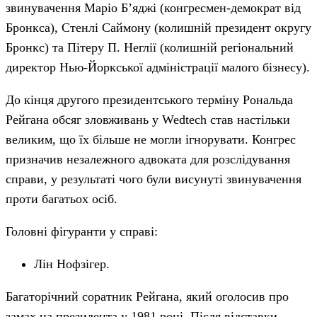
звинувачення Маріо Б’яджі (конгресмен-демократ від
Бронкса), Стенлі Саймону (колишній президент округу
Бронкс) та Пітеру П. Неглії (колишній регіональний
директор Нью-Йоркської адміністрації малого бізнесу).
До кінця другого президентського терміну Рональда
Рейгана обсяг зловживань у Wedtech став настільки
великим, що їх більше не могли ігнорувати. Конгрес
призначив незалежного адвоката для розслідування
справи, у результаті чого були висунуті звинувачення
проти багатьох осіб.
Головні фігуранти у справі:
Лін Нофзігер.
Багаторічний соратник Рейгана, який оголосив про
замах на президента у 1981 році. Після відставки