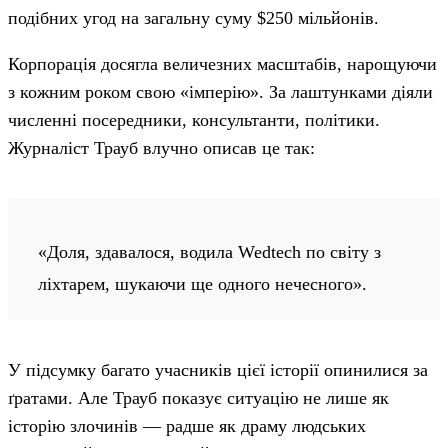
подібних угод на загальну суму $250 мільйонів.
Корпорація досягла величезних масштабів, нарощуючи
з кожним роком свою «імперію». За лаштунками діяли
численні посередники, консультанти, політики.
Журналіст Трауб влучно описав це так:
«Доля, здавалося, водила Wedtech по світу з
ліхтарем, шукаючи ще одного нечесного».
У підсумку багато учасників цієї історії опинилися за
ґратами. Але Трауб показує ситуацію не лише як
історію злочинів — радше як драму людських