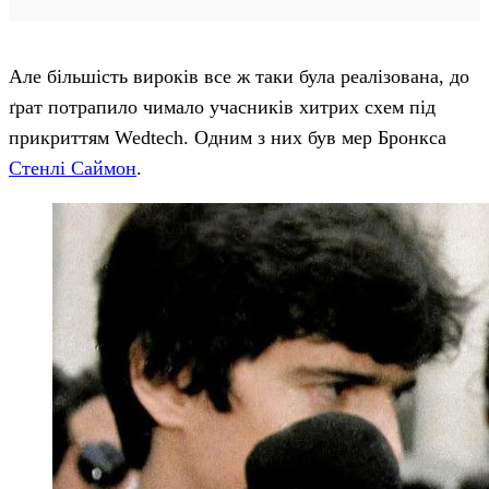
Але більшість вироків все ж таки була реалізована, до
ґрат потрапило чимало учасників хитрих схем під
прикриттям Wedtech. Одним з них був мер Бронкса
Стенлі Саймон
.