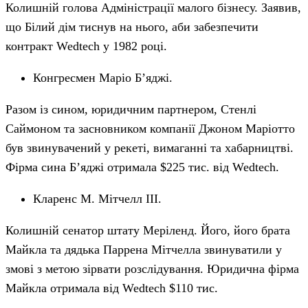
Колишній голова Адміністрації малого бізнесу. Заявив,
що Білий дім тиснув на нього, аби забезпечити
контракт Wedtech у 1982 році.
Конгресмен Маріо Б’яджі.
Разом із сином, юридичним партнером, Стенлі
Саймоном та засновником компанії Джоном Маріотто
був звинувачений у рекеті, вимаганні та хабарництві.
Фірма сина Б’яджі отримала $225 тис. від Wedtech.
Кларенс М. Мітчелл III.
Колишній сенатор штату Меріленд. Його, його брата
Майкла та дядька Паррена Мітчелла звинуватили у
змові з метою зірвати розслідування. Юридична фірма
Майкла отримала від Wedtech $110 тис.