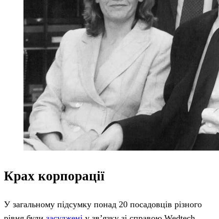
Крах корпорації
У загальному підсумку понад 20 посадовців різного
рівня були
засуджені
у зв’язку зі справою Wedtech.