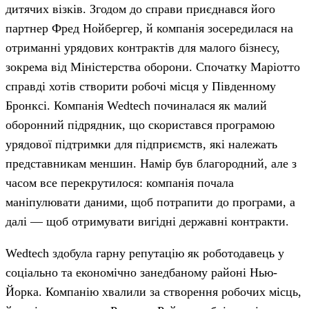
дитячих візків. Згодом до справи приєднався його
партнер Фред Нойбергер, й компанія зосередилася на
отриманні урядових контрактів для малого бізнесу,
зокрема від Міністерства оборони. Спочатку Маріотто
справді хотів створити робочі місця у Південному
Бронксі. Компанія Wedtech починалася як малий
оборонний підрядник, що скористався програмою
урядової підтримки для підприємств, які належать
представникам меншин. Намір був благородний, але з
часом все перекрутилося: компанія почала
маніпулювати даними, щоб потрапити до програми, а
далі — щоб отримувати вигідні державні контракти.
Wedtech здобула гарну репутацію як роботодавець у
соціально та економічно занедбаному районі Нью-
Йорка. Компанію хвалили за створення робочих місць,