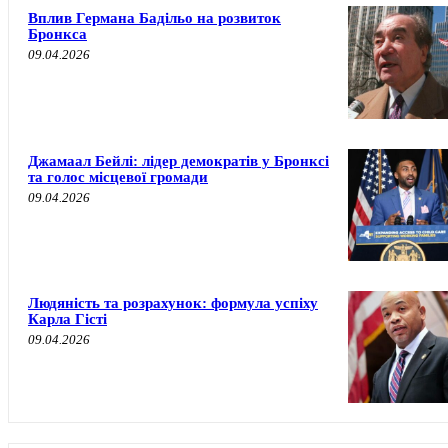
Вплив Германа Бадільо на розвиток
Бронкса
09.04.2026
Джамаал Бейлі: лідер демократів у Бронксі
та голос місцевої громади
09.04.2026
Людяність та розрахунок: формула успіху
Карла Гісті
09.04.2026