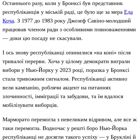
Останнього разу, коли у Бронксі був представник
республіканців у міській раді, це було ще за мера
Еда
Коча
. З 1977 до 1983 року Джозеф Савіно-молодший
працював членом ради з особливими повноваженнями
— доки цю посаду не скасували.
І ось знову республіканці опинилися «на коні» після
тривалої перерви. Хоча у цілому демократи виграли
вибори у Нью-Йорку у 2023 році, поразка у Бронксі
стала тривожним сигналом. Республіканці активно
вели кампанію, роблячи акцент на питаннях
злочинності, імміграції та забудови, та їм вдалося
мобілізувати виборців.
Марморато перемогла з невеликим відривом, але все ж
таки перемогла. Водночас у решті боро Нью-Йорка
республіканці не досягли такого успіху — у Брукліні й