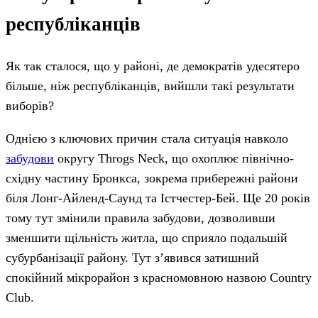
республіканців
Як так сталося, що у районі, де демократів удесятеро
більше, ніж республіканців, вийшли такі результати
виборів?
Однією з ключових причин стала ситуація навколо
забудови
округу Throgs Neck, що охоплює північно-
східну частину Бронкса, зокрема прибережні райони
біля Лонг-Айленд-Саунд та Істчестер-Бей. Ще 20 років
тому тут змінили правила забудови, дозволивши
зменшити щільність житла, що сприяло подальшій
субурбанізації району. Тут зʼявився затишний
спокійний мікрорайон з красномовною назвою Country
Club.