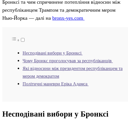
Бронксі та чим спричинене потепління відносин між
республіканцем Трампом та демократичним мером
Нью-Йорка — далі на
bronx-yes.com
Несподівані вибори у Бронксі
Чому Бронкс проголосував за республіканців
Які відносини між президентом республіканцем та
мером демократом
Політичні маневри Еріка Адамса
Несподівані вибори у Бронксі