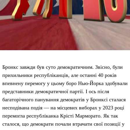
Бронкс завжди був суто демократичним. Звісно, були
прихильники республіканців, але останні 40 років
впевнену перемогу у цьому боро Нью-Йорка здобували
представники демократичної партії. І ось після
багаторічного панування демократів у Бронксі сталася
несподівана подія — на місцевих виборах у 2023 році
перемогла республіканка Крісті Марморато. Як так
сталося, що демократи почали втрачати свої позиції у