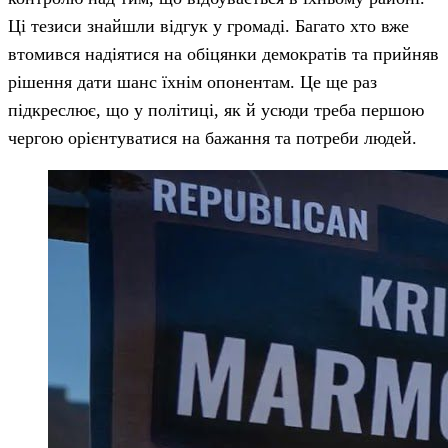
Ці тезиси знайшли відгук у громаді. Багато хто вже
втомився надіятися на обіцянки демократів та прийняв
рішення дати шанс їхнім опонентам. Це ще раз
підкреслює, що у політиці, як й усюди треба першою
чергою орієнтуватися на бажання та потреби людей.