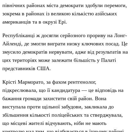
північних районах міста демократи здобули перемоги,
зокрема в районах із великою кількістю азійських
американців та в окрузі Ері.
Республіканці ж досягли серйозного прориву на Лонг-
Айленді, де змогли виграти низку ключових посад. Це
змусило демократів нервувати, адже від результатів на
цих територіях може залежати більшість у Палаті
представників США.
Крісті Марморато, за фахом рентгенолог,
підкреслювала, що її кандидатура — це відповідь на
бажання громади захистити свій район. Вона
виступала проти щільної забудови, закликала до
збільшення кількості поліцейських та стверджувала,
що місцеві жителі відчувають, ніби не мають
контролю над тим, що відбувається в їхньому районі.