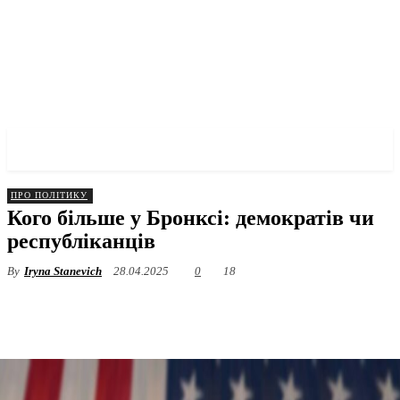
✓ BRONX ✗
ПРО ПОЛІТИКУ
Кого більше у Бронксі: демократів чи
республіканців
By
Iryna Stanevich
28.04.2025
0
18