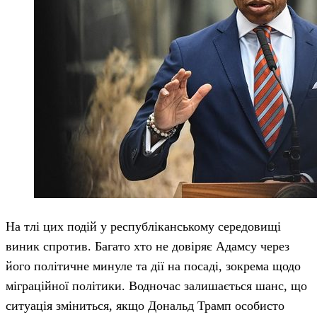
На тлі цих подій у республіканському середовищі
виник спротив. Багато хто не довіряє Адамсу через
його політичне минуле та дії на посаді, зокрема щодо
міграційної політики. Водночас залишається шанс, що
ситуація зміниться, якщо Дональд Трамп особисто