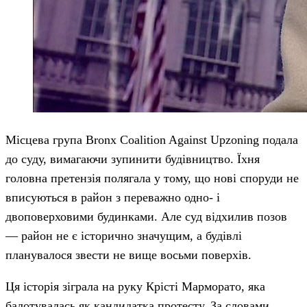
Місцева група Bronx Coalition Against Upzoning подала
до суду, вимагаючи зупинити будівництво. Їхня
головна претензія полягала у тому, що нові споруди не
вписуються в район з переважно одно- і
двоповерховими будинками. Але суд відхилив позов
— район не є історично значущим, а будівлі
планувалося звести не вище восьми поверхів.
Ця історія зіграла на руку Крісті Марморато, яка
балотувалась як кандидатка протесту. За словами