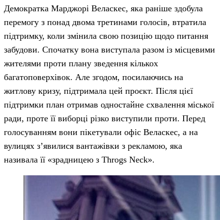
Демократка Марджорі Веласкес, яка раніше здобула
перемогу з понад двома третинами голосів, втратила
підтримку, коли змінила свою позицію щодо питання
забудови. Спочатку вона виступала разом із місцевими
жителями проти плану зведення кількох
багатоповерхівок. Але згодом, посилаючись на
житлову кризу, підтримала цей проєкт. Після цієї
підтримки план отримав одностайне схвалення міської
ради, проте її виборці різко виступили проти. Перед
голосуванням вони пікетували офіс Веласкес, а на
вулицях з’явилися вантажівки з рекламою, яка
називала її «зрадницею з Throgs Neck».