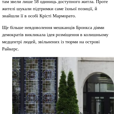
там звели лише 58 одиниць доступного житла. Проте
жителі шукали підтримки саме їхньої позиції, й
знайшли її в особі Крісті Марморато.
Ще більше невдоволення мешканців Бронкса діями
демократів викликала ідея розміщення в колишньому
медцентрі людей, звільнених із тюрми на острові
Райкерс.