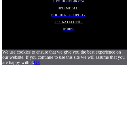
ПРО ПОЛІТИКУ
24
ПРО МЕРА
18
ВОЄННА ІСТОРІЯ
17
БЕЗ КАТЕГОРІЇ
0
ІНШЕ
0
We use cookies to ensure that we give you the best experience on
our website. If you continue to use this site we will assume that you
are happy with it.
Ok
.
.
.