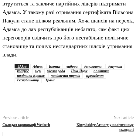
втрутиться та закличе партійних лідерів підтримати
Адамса. У такому разі отримання сертифіката Вільсона
Пакули стане цілком реальним. Хоча шансів на перехід
Адамса до лав республіканців небагато, сам факт цих
переговорів свідчить про його нестабільне політичне
становище та пошук нестандартних шляхів утримання
влади.
TAGS
Адамс
Бронкс
вибори
демократи
депутат
конгрес
мер
міська рада
Нью-Йорк
політика
політика Бронкс
політична партія
президент
Республіканці
Трамп
Previous article
Next article
Скандал корпорації Wedtech
Kingsbridge Armory у політичному
скандалі