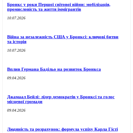
Бронкс у роки Першої світової війни: мобілізація,
промисловість та життя іммігрантів
10.07.2026
Війна за незалежність США у Бронксі: ключові битви
та історія
10.07.2026
Вплив Германа Бадільо на розвиток Бронкса
09.04.2026
Джамаал Бейлі: лідер демократів у Бронксі та голос
місцевої громади
09.04.2026
Людяність та розрахунок: формула успіху Карла Гісті