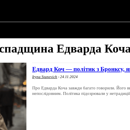
ПРО ПОЛІТИКУ
ПРО МЕРА
ВОЄННА ІСТО
спадщина Едварда Коч
Едвард Коч — політик з Бронксу, 
Iryna Stanevich
-
24.11.2024
Про Едварда Коча завжди багато говорили. Його в
непослідовним. Політика підозрювали у нетрадиційні