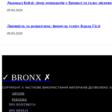
Джамаал Бейлі: лідер демократів у Бронксі та голос місцево
09.04.2026
Людяність та розрахунок: формула успіху Карла Гісті
09.04.2026
✓ BRONX ✗
COPYRIGHT © ЧАСТКОВЕ ВИКОРИСТАННЯ МАТЕРІАЛІВ ДОЗВОЛЕНО З
АВТОРИ
РЕКЛАМА
ПРО ПОЛІТИКУ
24
ПРО МЕРА
18