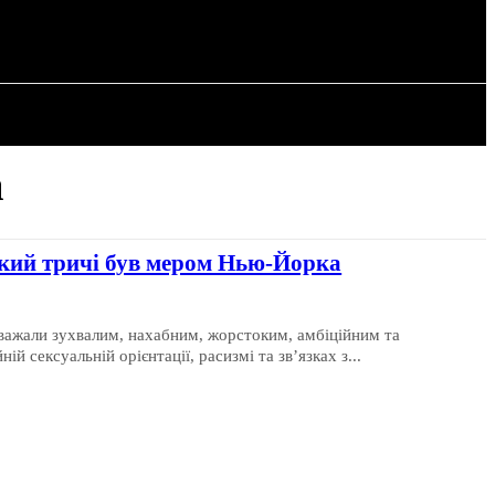
РІЯ
СТАТТІ
а
який тричі був мером Нью-Йорка
важали зухвалим, нахабним, жорстоким, амбіційним та
й сексуальній орієнтації, расизмі та звʼязках з...