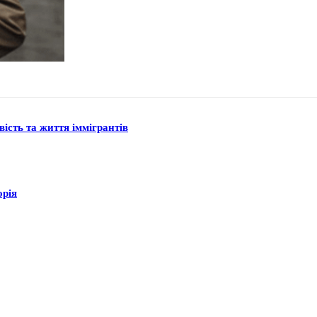
вість та життя іммігрантів
орія