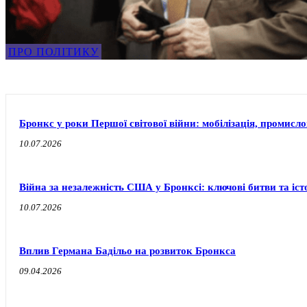
ПРО ПОЛІТИКУ
Бронкс у роки Першої світової війни: мобілізація, промисло
10.07.2026
Війна за незалежність США у Бронксі: ключові битви та іст
10.07.2026
Вплив Германа Бадільо на розвиток Бронкса
09.04.2026