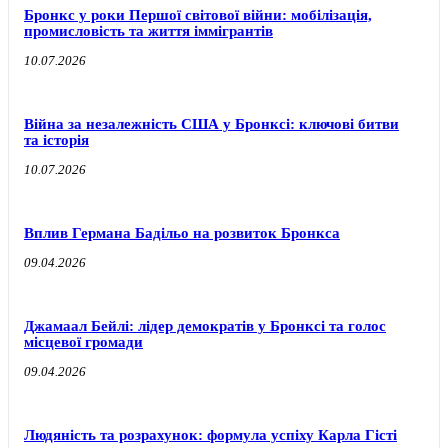
Бронкс у роки Першої світової війни: мобілізація,
промисловість та життя іммігрантів
10.07.2026
Війна за незалежність США у Бронксі: ключові битви
та історія
10.07.2026
Вплив Германа Бадільо на розвиток Бронкса
09.04.2026
Джамаал Бейлі: лідер демократів у Бронксі та голос
місцевої громади
09.04.2026
Людяність та розрахунок: формула успіху Карла Гісті