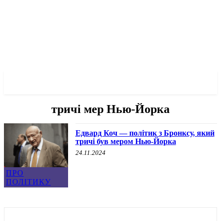
✓ BRONX ✗
тричі мер Нью-Йорка
Едвард Коч — політик з Бронксу, який
тричі був мером Нью-Йорка
24.11.2024
ПРО
ПОЛІТИКУ