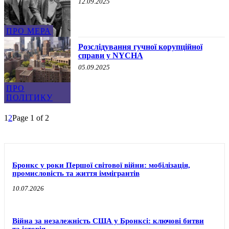
12.09.2025
ПРО МЕРА
Розслідування гучної корупційної
справи у NYCHA
05.09.2025
ПРО
ПОЛІТИКУ
1
2
Page 1 of 2
Бронкс у роки Першої світової війни: мобілізація,
промисловість та життя іммігрантів
10.07.2026
Війна за незалежність США у Бронксі: ключові битви
та історія