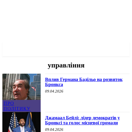
✓ BRONX ✗
управління
Вплив Германа Бадільо на розвиток
Бронкса
09.04.2026
ПРО
ПОЛІТИКУ
Джамаал Бейлі: лідер демократів у
Бронксі та голос місцевої громади
09.04.2026