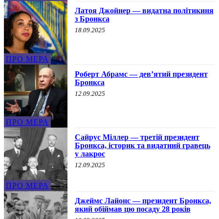
Латоя Джойнер — видатна політикиня
з Бронкса
18.09.2025
ПРО МЕРА
Роберт Абрамс — девʼятий президент
Бронкса
12.09.2025
ПРО МЕРА
Сайрус Міллер — третій президент
Бронкса, історик та видатний гравець
у лакрос
12.09.2025
ПРО МЕРА
Джеймс Лайонс — президент Бронкса,
який обіймав цю посаду 28 років