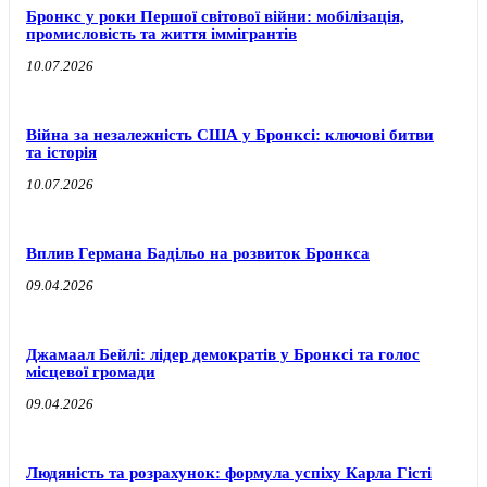
Бронкс у роки Першої світової війни: мобілізація,
промисловість та життя іммігрантів
10.07.2026
Війна за незалежність США у Бронксі: ключові битви
та історія
10.07.2026
Вплив Германа Бадільо на розвиток Бронкса
09.04.2026
Джамаал Бейлі: лідер демократів у Бронксі та голос
місцевої громади
09.04.2026
Людяність та розрахунок: формула успіху Карла Гісті