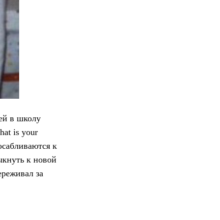
ей в школу
at is your
осабливаются к
ыкнуть к новой
ереживал за