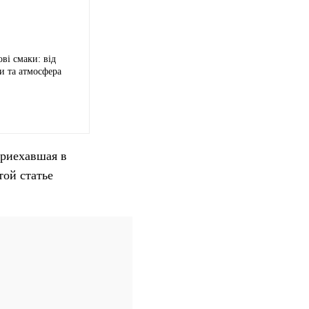
ві смаки: від
и та атмосфера
приехавшая в
той статье