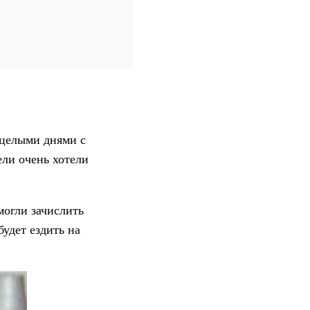
 целыми днями с
ели очень хотели
могли зачислить
удет ездить на