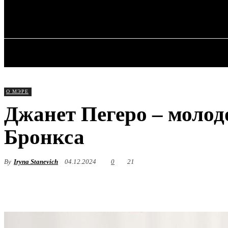
✓ BRONX ✗
Суббота, 8 августа, 2026
ГЛАВНАЯ
О МЭРЕ
Джанет Пегеро – моло
Бронкса
By
Iryna Stanevich
04.12.2024
0
21