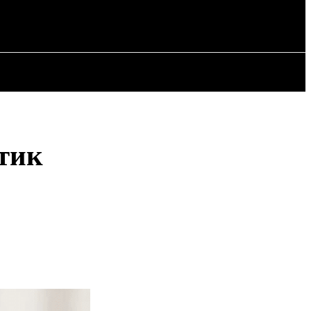
ИЯ
СТАТЬИ
тик