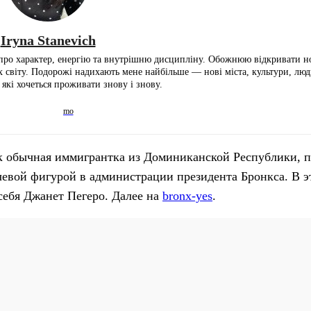
Iryna Stanevich
про характер, енергію та внутрішню дисципліну. Обожнюю відкривати но
х світу. Подорожі надихають мене найбільше — нові міста, культури, люд
 які хочеться проживати знову і знову.
ак обычная иммигрантка из Доминиканской Республики, 
чевой фигурой в администрации президента Бронкса. В э
 себя Джанет Пегеро. Далее на
bronx-yes
.