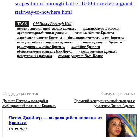
scapes-bronx-borough-hall-711000-to-revive-a-grand-
stairway-to-nowhere.html
TAGS
Old Bronx Borough Hall
административный центр Бронкса
архитектура Бронкса
архитектурный стиль ратуши
важные здания Бронкса
городская история Бронкса
достопримечательности Бронкса
история администрации Бронкса
история ратуши Бронкса
культурное наследие Бронкса
наследие Бронкса
общественные здания Нью-Йорка
первая ратуша Бронкса
разрушенная ратуша
старая ратуша Нью-Йорка
Предыдущая статья
Следующая статья
Джанет Пегеро – молодой и
Громкий коррупционный скандал с
амбициозный политик Бронкса
участием Эрика Адамса
Латоя Джойнер — выдающийся политик из
Бронкса
18.09.2025