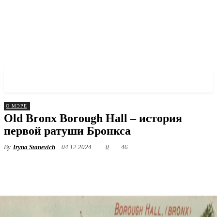
✓ BRONX ✗
О МЭРЕ
Old Bronx Borough Hall – история
первой ратуши Бронкса
By
Iryna Stanevich
04.12.2024
0
46