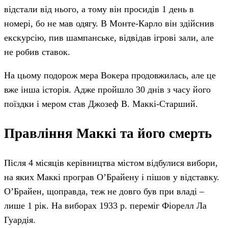
відстали від нього, а тому він просидів 1 день в
номері, бо не мав одягу. В Монте-Карло він здійснив
екскурсію, пив шампанське, відвідав ігрові зали, але
не робив ставок.
На цьому подорож мера Вокера продовжилась, але це
вже інша історія. Адже пройшло 30 днів з часу його
поїздки і мером став Джозеф В. Маккі-Старший.
Правління Маккі та його смерть
Після 4 місяців керівництва містом відбулися вибори,
на яких Маккі програв О’Брайену і пішов у відставку.
О’Брайен, щоправда, теж не довго був при владі –
лише 1 рік. На виборах 1933 р. переміг Фіорелл Ла
Гуардія.