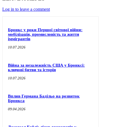
Log in to leave a comment
Бронкс у роки Першої світової війни:
мобілізація, промисловість та життя
іммігрантів
10.07.2026
Війна за незалежність США у Бронксі:
ключові битви та історія
10.07.2026
Вплив Германа Бадільо на розвиток
Бронкса
09.04.2026