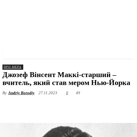
✓ BRONX ✗
ПРО МЕРА
Джозеф Вінсент Маккі-старший –
вчитель, який став мером Нью-Йорка
By
Andriy Borodiy
27.11.2023
0
49