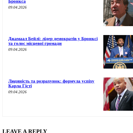
Бронкса
09.04.2026
Джамаал Бейлі: лідер демократів у Бронксі
та голос місцевої громади
09.04.2026
Людяність та розрахунок: формула успіху
Карла Гісті
09.04.2026
LEAVE A REPLY