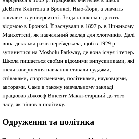
ДеВітта Клінтона в Бронксі, Нью-Йорк, а значить
навчався в університеті. Згадана школа є досить
відомою в Бронксі. Її заснували в 1897 р. в Нижньому
Манхеттені, як навчальний заклад для хлопчиків. Далі
вона декілька разів переїжджала, щоб в 1929 р.
зупинитися на Mosholu Parkway, де вона існує і тепер.
Школа пишається своїми відомими випускниками, які
після завершення навчання ставали суддями,
співаками, спортсменами, політиками, науковцями,
авторами. Саме в такому навчальному закладі
працював Джозеф Вінсент Маккі-старший до того
часу, як пішов в політику.
Одруження та політика