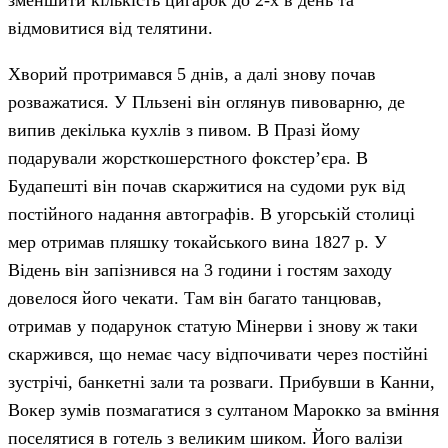
зменшити кількість цигарок до 2-х в день та
відмовитися від телятини.
Хворий протримався 5 днів, а далі знову почав
розважатися. У Пльзені він оглянув пивоварню, де
випив декілька кухлів з пивом. В Празі йому
подарували жорсткошерстного фокстер’єра. В
Будапешті він почав скаржитися на судоми рук від
постійного надання автографів. В угорській столиці
мер отримав пляшку токайського вина 1827 р. У
Відень він запізнився на 3 години і гостям заходу
довелося його чекати. Там він багато танцював,
отримав у подарунок статую Мінерви і знову ж таки
скаржився, що немає часу відпочивати через постійні
зустрічі, банкетні зали та розваги. Прибувши в Канни,
Вокер зумів позмагатися з султаном Марокко за вміння
поселятися в готель з великим шиком. Його валізи