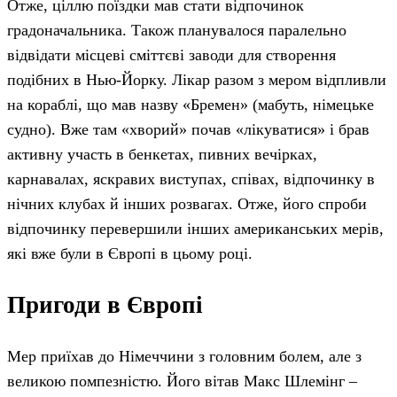
Отже, ціллю поїздки мав стати відпочинок
градоначальника. Також планувалося паралельно
відвідати місцеві сміттєві заводи для створення
подібних в Нью-Йорку. Лікар разом з мером відпливли
на кораблі, що мав назву «Бремен» (мабуть, німецьке
судно). Вже там «хворий» почав «лікуватися» і брав
активну участь в бенкетах, пивних вечірках,
карнавалах, яскравих виступах, співах, відпочинку в
нічних клубах й інших розвагах. Отже, його спроби
відпочинку перевершили інших американських мерів,
які вже були в Європі в цьому році.
Пригоди в Європі
Мер приїхав до Німеччини з головним болем, але з
великою помпезністю. Його вітав Макс Шлемінг –