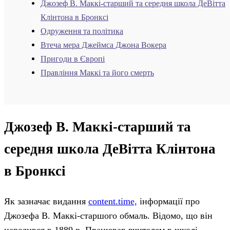
Джозеф В. Маккі-старший та середня школа ДеВітта
Клінтона в Бронксі
Одруження та політика
Втеча мера Джеймса Джона Вокера
Пригоди в Європі
Правління Маккі та його смерть
Джозеф В. Маккі-старший та
середня школа ДеВітта Клінтона
в Бронксі
Як зазначає видання
content.time,
інформації про
Джозефа В. Маккі-старшого обмаль. Відомо, що він
народився в 1889 р. Працював вчителем в школі