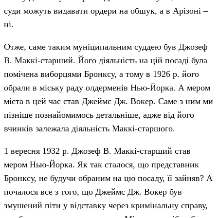
суди можуть видавати ордери на обшук, а в Арізоні –
ні.
Отже, саме таким муніципальним суддею був Джозеф
В. Маккі-старший. Його діяльність на цій посаді була
помічена виборцями Бронксу, а тому в 1926 р. його
обрали в міську раду олдерменів Нью-Йорка. А мером
міста в цей час став Джеймс Дж. Вокер. Саме з ним ми
пізніше познайомимось детальніше, адже від його
вчинків залежала діяльність Маккі-старшого.
1 вересня 1932 р. Джозеф В. Маккі-старший став
мером Нью-Йорка. Як так сталося, що представник
Бронксу, не будучи обраним на цю посаду, її зайняв? А
почалося все з того, що Джеймс Дж. Вокер був
змушений піти у відставку через кримінальну справу,