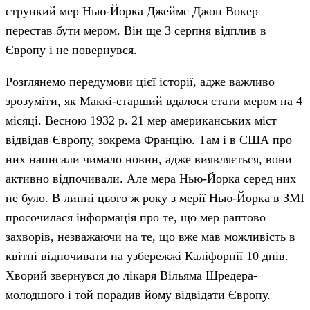
стрункий мер Нью-Йорка Джеймс Джон Вокер
перестав бути мером. Він ще 3 серпня відплив в
Європу і не повернувся.
Розглянемо передумови цієї історії, адже важливо
зрозуміти, як Маккі-старший вдалося стати мером на 4
місяці. Весною 1932 р. 21 мер американських міст
відвідав Європу, зокрема Францію. Там і в США про
них написали чимало новин, адже виявляється, вони
активно відпочивали. Але мера Нью-Йорка серед них
не було. В липні цього ж року з мерії Нью-Йорка в ЗМІ
просочилася інформація про те, що мер раптово
захворів, незважаючи на те, що вже мав можливість в
квітні відпочивати на узбережжі Каліфорнії 10 днів.
Хворий звернувся до лікаря Вільяма Шредера-
молодшого і той порадив йому відвідати Європу.