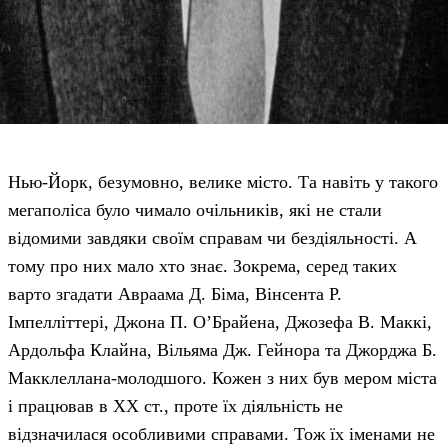
Нью-Йорк, безумовно, велике місто. Та навіть у такого
мегаполіса було чимало очільників, які не стали
відомими завдяки своїм справам чи бездіяльності. А
тому про них мало хто знає. Зокрема, серед таких
варто згадати Авраама Д. Біма, Вінсента Р.
Імпелліттері, Джона П. О’Брайена, Джозефа В. Маккі,
Ардольфа Клайна, Вільяма Дж. Гейнора та Джорджа Б.
Макклеллана-молодшого. Кожен з них був мером міста
і працював в ХХ ст., проте їх діяльність не
відзначилася особливими справами. Тож їх іменами не