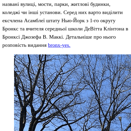
названі вулиці, мости, парки, житлові будинки,
коледжі чи інші установи. Серед них варто виділити
ексчлена Асамблеї штату Нью-Йорк з 1-го округу
Бронкс та вчителя середньої школи ДеВітта Клінтона в
Бронксі Джозефа В. Маккі. Детальніше про нього
розповість видання
bronx-yes.