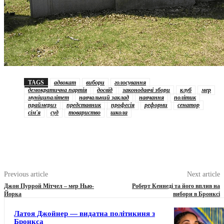
TAGS
адвокат
вибори
голосування
демократична партія
досвід
законодавчі збори
клуб
мер
муніципалітет
навчальний заклад
навчання
політик
праймериз
представник
професія
реформи
сенатор
сім'я
суд
товариство
школа
Previous article
Next article
Джон Пуррой Мітчел – мер Нью-
Роберт Кеннеді та його вплив на
Йорка
вибори в Бронксі
Латоя Джойнер — видатна політикиня з
Бронкса