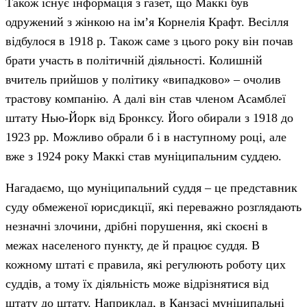
Також існує інформація з газет, що Маккі був
одружений з жінкою на ім’я Корнелія Крафт. Весілля
відбулося в 1918 р. Також саме з цього року він почав
брати участь в політичній діяльності. Колишній
вчитель прийшов у політику «випадково» – очолив
трастову компанію. А далі він став членом Асамблеї
штату Нью-Йорк від Бронксу. Його обирали з 1918 до
1923 рр. Можливо обрали б і в наступному році, але
вже з 1924 року Маккі став муніципальним суддею.
Нагадаємо, що муніципальний суддя – це представник
суду обмеженої юрисдикції, які переважно розглядають
незначні злочини, дрібні порушення, які скоєні в
межах населеного пункту, де й працює суддя. В
кожному штаті є правила, які регулюють роботу цих
суддів, а тому їх діяльність може відрізнятися від
штату до штату. Наприклад, в Канзасі муніципальні