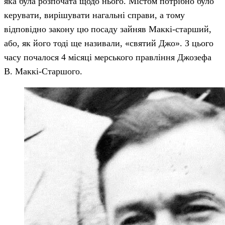
яка була розпочата щодо нього. Містом потрібно було
керувати, вирішувати нагальні справи, а тому
відповідно закону цю посаду зайняв Маккі-старший,
або, як його тоді ще називали, «святий Джо». З цього
часу почалося 4 місяці мерського правління Джозефа
В. Маккі-Старшого.