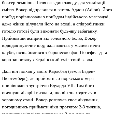
боксер-чемпіон. Після оглядин заводу для утилізації
сміття Вокер відправився в готель Адлон (Adlon). Його
приїзд порівнювали з приїздом індійського магараджі,
адже жінки цілували його на вході, а співробітники
готелю готові були виконати будь-яку забаганку.
Прийнявши аспірин від головного болю, Вокер
відвідав музичне шоу, далі завітав у місцеві нічні
клуби, познайомився з баронесою фон Гюнефельд та
коротко оглянув Берлінський сміттєвий завод.
Далі він поїхав у місто Карлсбад (земля Баден-
Вюртемберг), де прийом нью-йоркського мера
прирівняли з зустріччю Едуарда VII. Там його
оглянули лікарі і визнали, що він знаходиться в
хорошому стані. Вокер розпочав своє лікування,
погодившись приймати ліки протягом 2-3 тижнів,