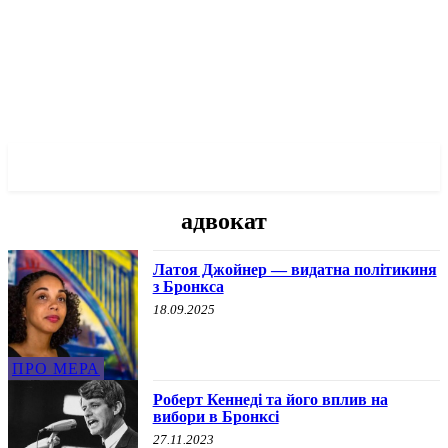
✓ BRONX ✗
адвокат
Латоя Джойнер — видатна політикиня
з Бронкса
18.09.2025
ПРО МЕРА
Роберт Кеннеді та його вплив на
вибори в Бронксі
27.11.2023