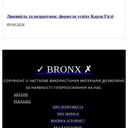
Людяність та розрахунок: формула успіху Карла Гісті
09.04.2026
✓ BRONX ✗
COPYRIGHT © ЧАСТКОВЕ ВИКОРИСТАННЯ МАТЕРІАЛІВ ДОЗВОЛЕНО
ЗА НАЯВНОСТІ ГІПЕРПОСИЛАННЯ НА НАС.
АВТОРИ
РЕКЛАМА
ПРО ПОЛІТИКУ
24
ПРО МЕРА
18
ВОЄННА ІСТОРІЯ
17
БЕЗ КАТЕГОРІЇ
0