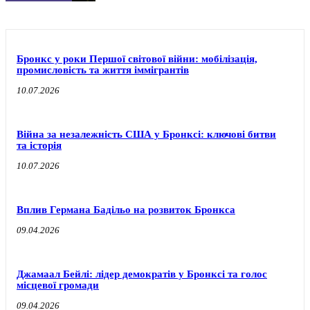
Бронкс у роки Першої світової війни: мобілізація,
промисловість та життя іммігрантів
10.07.2026
Війна за незалежність США у Бронксі: ключові битви
та історія
10.07.2026
Вплив Германа Бадільо на розвиток Бронкса
09.04.2026
Джамаал Бейлі: лідер демократів у Бронксі та голос
місцевої громади
09.04.2026