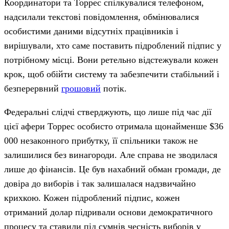
Координатори та Торрес спілкувалися телефоном,
надсилали текстові повідомлення, обмінювалися
особистими даними відсутніх працівників і
вирішували, хто саме поставить підроблений підпис у
потрібному місці. Вони ретельно відстежували кожен
крок, щоб обійти систему та забезпечити стабільний і
безперервний
грошовий
потік.
Федеральні слідчі стверджують, що лише під час дії
цієї афери Торрес особисто отримала щонайменше $36
000 незаконного прибутку, її спільники також не
залишилися без винагороди. Але справа не зводилася
лише до фінансів. Це був нахабний обман громади, де
довіра до виборів і так залишалася надзвичайно
крихкою. Кожен підроблений підпис, кожен
отриманий долар підривали основи демократичного
процесу та ставили під сумнів чесність виборів у