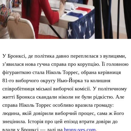
У Бронксі, де політика давно переплелася з вулицями,
з’явилася нова гучна справа про корупцію. Її головною
фігуранткою стала Ніколь Торрес, обрана керівниця
81-го виборчого округу Нью-Йорка та колишня
співробітниця міської виборчої комісії. У політичному
житті Бронкса скандали ніколи не були рідкістю. Але
справа Ніколь Торрес особливо вразила громаду:
людина, якій довірили виборчий процес, сама ж його
знецінила. Історія про цей епізод втрати довіри до
влади у Бронксі — далі на
bronx-yes.com
.