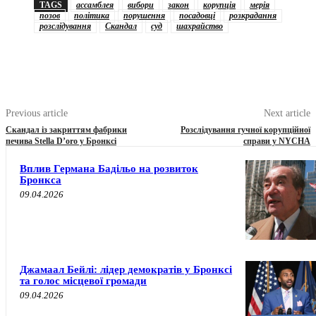
TAGS
ассамблея
вибори
закон
корупція
мерія
позов
політика
порушення
посадовці
розкрадання
розслідування
Скандал
суд
шахрайство
Previous article
Next article
Скандал із закриттям фабрики
Розслідування гучної корупційної
печива Stella D’oro у Бронксі
справи у NYCHA
Вплив Германа Бадільо на розвиток
Бронкса
09.04.2026
Джамаал Бейлі: лідер демократів у Бронксі
та голос місцевої громади
09.04.2026