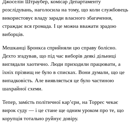
Джоселін Штраубер, комісар Департаменту
розслідувань, наголосила на тому, що коли службовець
використовує владу заради власного збагачення,
страждає вся громада. І це можна вважати зрадою
виборців.
Мешканці Бронкса сприйняли цю справу болісно.
Дехто згадував, що під час виборів деякі дільниці
виглядали хаотично. Люди приходили працювати, а
їхніх прізвищ не було в списках. Вони думали, що це
випадковість. Але виявляється це було частиною
шахрайної схеми.
Тепер, замість політичної кар’єри, на Торрес чекає
вирок суду — і це стане ще одним уроком про те, що
корупція тотально руйнує довіру.