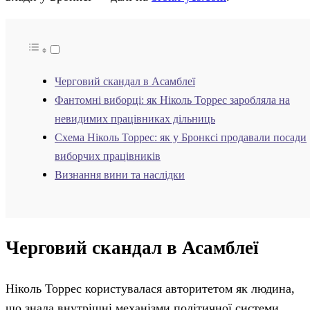
Черговий скандал в Асамблеї
Фантомні виборці: як Ніколь Торрес заробляла на
невидимих працівниках дільниць
Схема Ніколь Торрес: як у Бронксі продавали посади
виборчих працівників
Визнання вини та наслідки
Черговий скандал в Асамблеї
Ніколь Торрес користувалася авторитетом як людина,
що знала внутрішні механізми політичної системи.