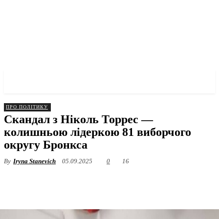
✓ BRONX ✗
ПРО ПОЛІТИКУ
Скандал з Ніколь Торрес —
колишньою лідеркою 81 виборчого
округу Бронкса
By
Iryna Stanevich
05.09.2025
0
16