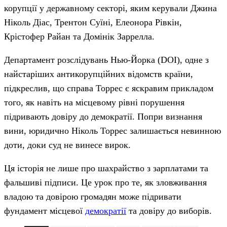
корупції у державному секторі, яким керували Джина
Ніколь Діас, Трентон Суїні, Елеонора Рівкін,
Крістофер Райан та Домінік Заррелла.
Департамент розслідувань Нью-Йорка (DOI), одне з
найстаріших антикорупційних відомств країни,
підкреслив, що справа Торрес є яскравим прикладом
того, як навіть на місцевому рівні порушення
підривають довіру до демократії. Попри визнання
вини, юридично Ніколь Торрес залишається невинною
доти, доки суд не винесе вирок.
Ця історія не лише про шахрайство з зарплатами та
фальшиві підписи. Це урок про те, як зловживання
владою та довірою громадян може підривати
фундамент місцевої
демократії
та довіру до виборів.