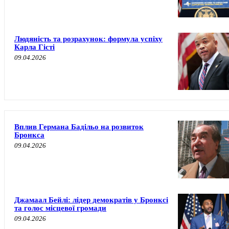
Людяність та розрахунок: формула успіху
Карла Гісті
09.04.2026
Вплив Германа Бадільо на розвиток
Бронкса
09.04.2026
Джамаал Бейлі: лідер демократів у Бронксі
та голос місцевої громади
09.04.2026