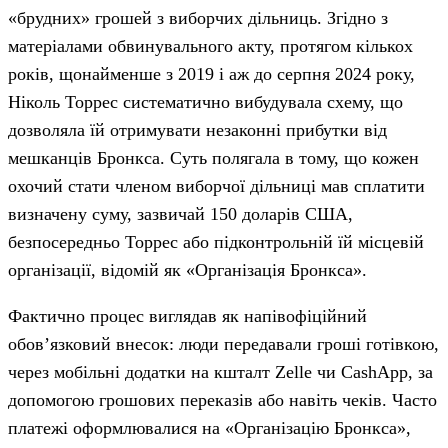
«брудних» грошей з виборчих дільниць. Згідно з
матеріалами обвинувального акту, протягом кількох
років, щонайменше з 2019 і аж до серпня 2024 року,
Ніколь Торрес систематично вибудувала схему, що
дозволяла їй отримувати незаконні прибутки від
мешканців Бронкса. Суть полягала в тому, що кожен
охочий стати членом виборчої дільниці мав сплатити
визначену суму, зазвичай 150 доларів США,
безпосередньо Торрес або підконтрольній їй місцевій
організації, відомій як «Організація Бронкса».
Фактично процес виглядав як напівофіційний
обов’язковий внесок: люди передавали гроші готівкою,
через мобільні додатки на кшталт Zelle чи CashApp, за
допомогою грошових переказів або навіть чеків. Часто
платежі оформлювалися на «Організацію Бронкса»,