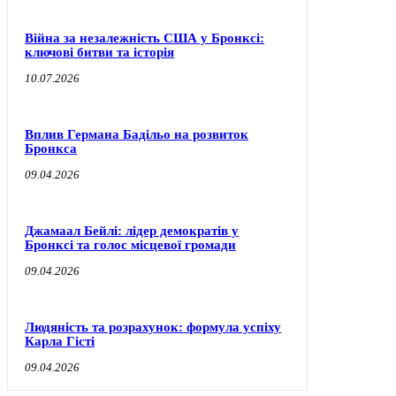
Війна за незалежність США у Бронксі:
ключові битви та історія
10.07.2026
Вплив Германа Бадільо на розвиток
Бронкса
09.04.2026
Джамаал Бейлі: лідер демократів у
Бронксі та голос місцевої громади
09.04.2026
Людяність та розрахунок: формула успіху
Карла Гісті
09.04.2026