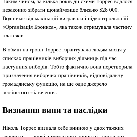
Таким чином, за кілька років дії схеми Торрес вдалося
незаконно зібрати щонайменше близько $28 000.
Водночас від махінацій вигравала і підконтрольна їй
«Організація Бронкса», яка також отримувала частину
платежів.
В обмін на гроші Торрес гарантувала людям місця у
списках працівників виборчих дільниць під час
наступних виборів. Тобто фактично вона перетворила
призначення виборчих працівників, відповідальну
громадянську функцію, на ще одне джерело
особистого збагачення.
Визнання вини та наслідки
Ніколь Торрес визнала себе винною у двох тяжких
злочинах — змові з метою вимагання під виглядом