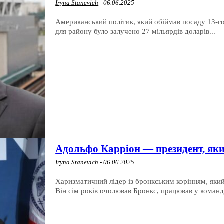
Iryna Stanevich
-
06.06.2025
Американський політик, який обіймав посаду 13-го
для району було залучено 27 мільярдів доларів...
Адольфо Карріон — президент, як
Iryna Stanevich
-
06.06.2025
Харизматичний лідер із бронкським корінням, який
Він сім років очолював Бронкс, працював у команді