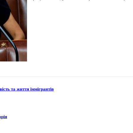
вість та життя іммігрантів
орія