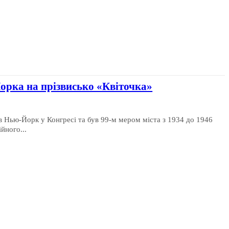
орка на прізвисько «Квіточка»
в Нью-Йорк у Конгресі та був 99-м мером міста з 1934 до 1946
йного...