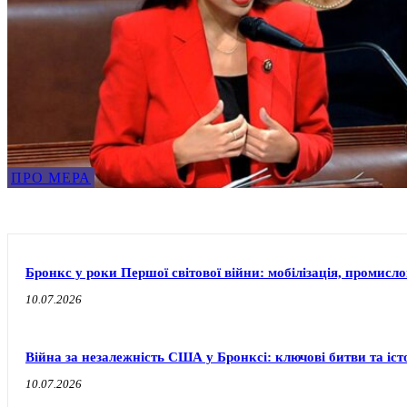
ПРО МЕРА
Бронкс у роки Першої світової війни: мобілізація, промисло
10.07.2026
Війна за незалежність США у Бронксі: ключові битви та іст
10.07.2026