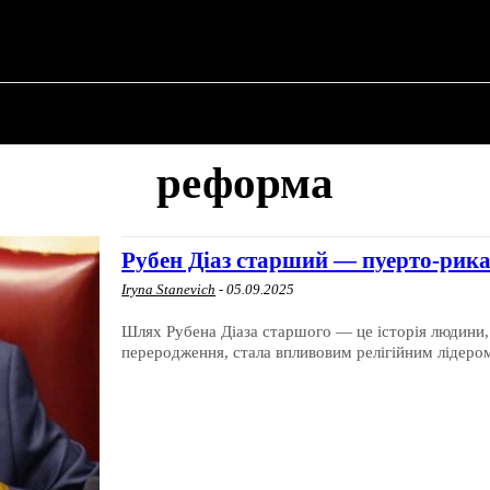
ПРО ПОЛІТИКУ
ПРО МЕРА
ВОЄННА ІСТО
реформа
Рубен Діаз старший — пуерто-рика
Iryna Stanevich
-
05.09.2025
Шлях Рубена Діаза старшого — це історія людини,
переродження, стала впливовим релігійним лідером