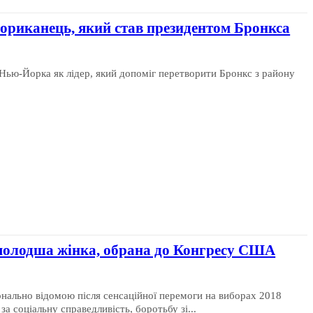
риканець, який став президентом Бронкса
 Нью-Йорка як лідер, який допоміг перетворити Бронкс з району
молодша жінка, обрана до Конгресу США
онально відомою після сенсаційної перемоги на виборах 2018
а соціальну справедливість, боротьбу зі...