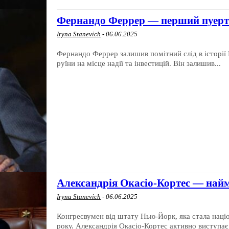
Фернандо Феррер — перший пуерто
Iryna Stanevich
-
06.06.2025
Фернандо Феррер залишив помітний слід в історії
руїни на місце надії та інвестицій. Він залишив...
Александрія Окасіо-Кортес — най
Iryna Stanevich
-
06.06.2025
Конгресвумен від штату Нью-Йорк, яка стала наці
року. Александрія Окасіо-Кортес активно виступає з