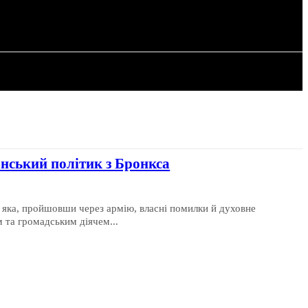
РІЯ
СТАТТІ
нський політик з Бронкса
 яка, пройшовши через армію, власні помилки й духовне
 та громадським діячем...