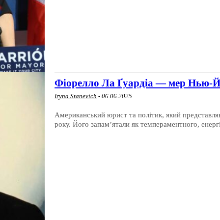
Фіорелло Ла Ґуардіа — мер Нью-Й
Iryna Stanevich
-
06.06.2025
Американський юрист та політик, який представля
року. Його запам’ятали як темпераментного, енергі