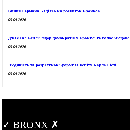
Вплив Германа Бадільо на розвиток Бронкса
09.04.2026
Джамаал Бейлі: лідер демократів у Бронксі та голос місцево
09.04.2026
Людяність та розрахунок: формула успіху Карла Гісті
09.04.2026
✓ BRONX ✗