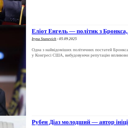
Еліот Енгель — політик з Бронкса,
Iryna Stanevich
-
05.09.2025
Одна з найвідоміших політичних постатей Бронкса.
у Конгресі США, вибудовуючи репутацію впливовог
Рубен Діаз молодший — автор ініц