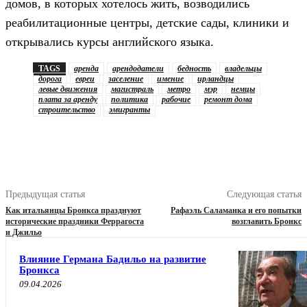
домов, в которых хотелось жить, возводились
реабилитационные центры, детские сады, клиники и
открывались курсы английского языка.
TAGS
аренда
арендодатели
бедность
владельцы
дорога
евреи
заселение
имение
ирландцы
левые движения
магистраль
метро
мэр
немцы
плата за аренду
политика
рабочие
ремонт дома
строительство
эмигранты
Предыдущая статья
Следующая статья
Как итальянцы Бронкса празднуют
Рафаэль Саламанка и его попытки
исторические праздники Феррагоста
возглавить Бронкс
и Джильо
Влияние Германа Бадильо на развитие
Бронкса
09.04.2026