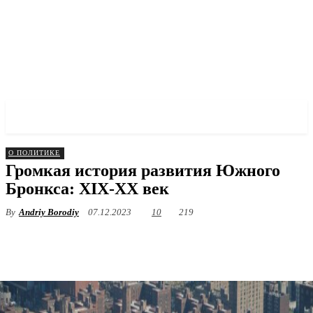
✓ BRONX ✗
О ПОЛИТИКЕ
Громкая история развития Южного
Бронкса: ХІХ-ХХ век
By
Andriy Borodiy
07.12.2023
10
219