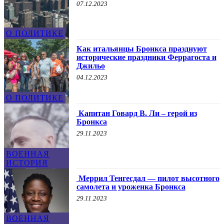
07.12.2023
О ПОЛИТИКЕ
Как итальянцы Бронкса празднуют
исторические праздники Феррагоста и
Джильо
04.12.2023
О ПОЛИТИКЕ
Капитан Говард В. Ли – герой из
Бронкса
29.11.2023
ВОЕННАЯ
ИСТОРИЯ
Меррил Тенгесдал — пилот высотного
самолета и уроженка Бронкса
29.11.2023
ВОЕННАЯ