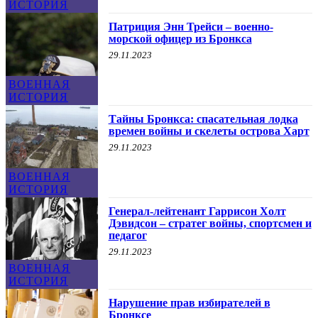
ИСТОРИЯ
Патриция Энн Трейси – военно-
морской офицер из Бронкса
29.11.2023
ВОЕННАЯ
ИСТОРИЯ
Тайны Бронкса: спасательная лодка
времен войны и скелеты острова Харт
29.11.2023
ВОЕННАЯ
ИСТОРИЯ
Генерал-лейтенант Гаррисон Холт
Дэвидсон – стратег войны, спортсмен и
педагог
29.11.2023
ВОЕННАЯ
ИСТОРИЯ
Нарушение прав избирателей в
Бронксе