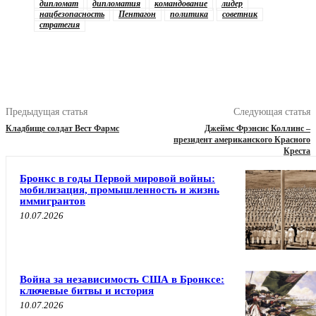
дипломат
дипломатия
командование
лидер
нацбезопасность
Пентагон
политика
советник
стратегия
Предыдущая статья
Следующая статья
Кладбище солдат Вест Фармс
Джеймс Фрэнсис Коллинc –
президент американского Красного
Креста
Бронкс в годы Первой мировой войны:
мобилизация, промышленность и жизнь
иммигрантов
10.07.2026
Война за независимость США в Бронксе:
ключевые битвы и история
10.07.2026