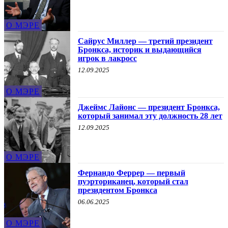
О МЭРЕ
Сайрус Миллер — третий президент
Бронкса, историк и выдающийся
игрок в лакросс
12.09.2025
О МЭРЕ
Джеймс Лайонс — президент Бронкса,
который занимал эту должность 28 лет
12.09.2025
О МЭРЕ
Фернандо Феррер — первый
пуэрториканец, который стал
президентом Бронкса
06.06.2025
О МЭРЕ