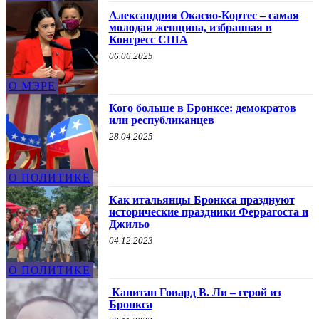
Александрия Окасио-Кортес – самая
молодая женщина, избранная в
Конгресс США
06.06.2025
О МЭРЕ
Кого больше в Бронксе: демократов
или республиканцев
28.04.2025
О ПОЛИТИКЕ
Как итальянцы Бронкса празднуют
исторические праздники Феррагоста и
Джильо
04.12.2023
О ПОЛИТИКЕ
Капитан Говард В. Ли – герой из
Бронкса