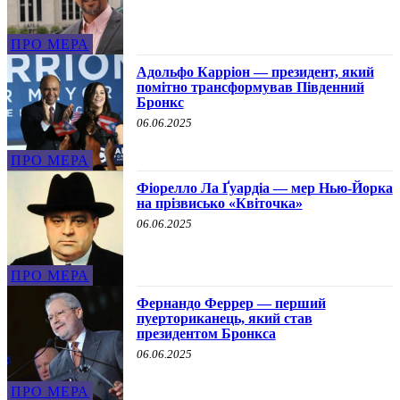
ПРО МЕРА
Адольфо Карріон — президент, який
помітно трансформував Південний
Бронкс
06.06.2025
ПРО МЕРА
Фіорелло Ла Ґуардіа — мер Нью-Йорка
на прізвисько «Квіточка»
06.06.2025
ПРО МЕРА
Фернандо Феррер — перший
пуерториканець, який став
президентом Бронкса
06.06.2025
ПРО МЕРА