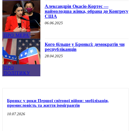
Александрія Окасіо-Кортес —
наймолодша жінка, обрана до Конгресу
США
06.06.2025
ПРО МЕРА
Кого більше у Бронксі: демократів чи
республіканців
28.04.2025
ПРО
ПОЛІТИКУ
Бронкс у роки Першої світової війни: мобілізація,
промисловість та життя іммігрантів
10.07.2026