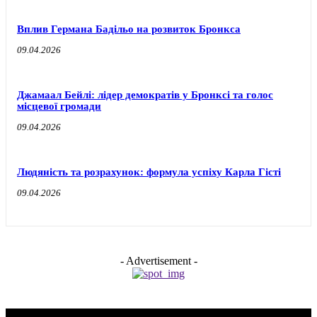
Вплив Германа Бадільо на розвиток Бронкса
09.04.2026
Джамаал Бейлі: лідер демократів у Бронксі та голос
місцевої громади
09.04.2026
Людяність та розрахунок: формула успіху Карла Гісті
09.04.2026
- Advertisement -