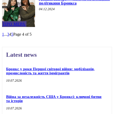
політикиня Бронкса
04.12.2024
ПРО МЕРА
1
...
3
4
5
Page 4 of 5
Latest news
Бронкс у роки Першої світової війни: мобілізація,
промисловість та життя іммігрантів
10.07.2026
Війна за незалежність США у Бронксі: ключові битви
та історія
10.07.2026