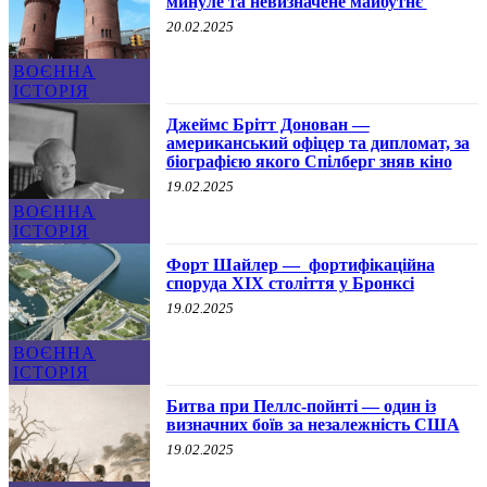
минуле та невизначене майбутнє
20.02.2025
ВОЄННА
ІСТОРІЯ
Джеймс Брітт Донован —
американський офіцер та дипломат, за
біографією якого Спілберг зняв кіно
19.02.2025
ВОЄННА
ІСТОРІЯ
Форт Шайлер — фортифікаційна
споруда XIX століття у Бронксі
19.02.2025
ВОЄННА
ІСТОРІЯ
Битва при Пеллс-пойнті — один із
визначних боїв за незалежність США
19.02.2025