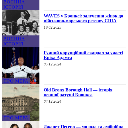
ВОЄННА
ІСТОРІЯ
WAVES у Бронксі: залучення жінок до
військово-морського резерву США
19.02.2025
ВОЄННА
ІСТОРІЯ
Гучний корупційний скандал за участі
Еріка Адамса
05.12.2024
ПРО МЕРА
Old Bronx Borough Hall — історія
першої ратуші Бронкса
04.12.2024
ПРО МЕРА
Джанет Пегеро — молода та амбіційна