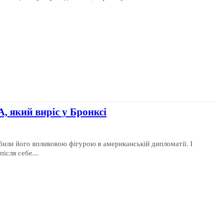
, який виріс у Бронксі
обили його впливовою фігурою в американській дипломатії. І
ісля себе...