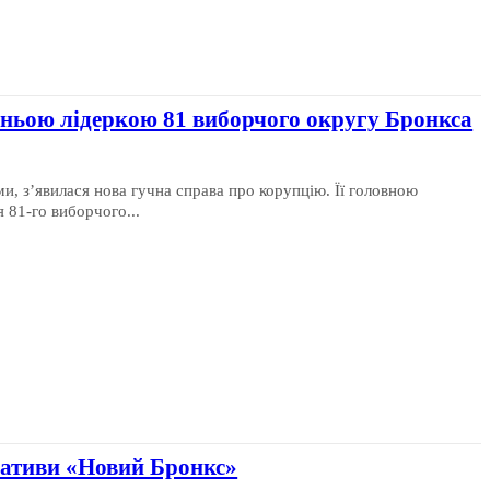
ньою лідеркою 81 виборчого округу Бронкса
ми, з’явилася нова гучна справа про корупцію. Її головною
 81-го виборчого...
іативи «Новий Бронкс»