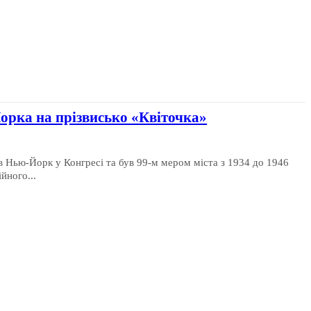
орка на прізвисько «Квіточка»
в Нью-Йорк у Конгресі та був 99-м мером міста з 1934 до 1946
йного...