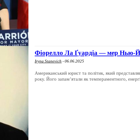
Фіорелло Ла Ґуардіа — мер Нью-Й
Iryna Stanevich
-
06.06.2025
Американський юрист та політик, який представля
року. Його запам’ятали як темпераментного, енергі