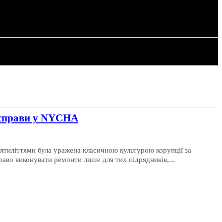
РІЯ
СТАТТІ
ї справи у NYCHA
ятиліттями була уражена класичною культурою корупції за
аво виконувати ремонти лише для тих підрядників,...