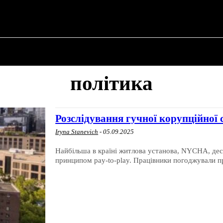
ПРО ПОЛІТИКУ
ПРО МЕРА
ВОЄННА ІСТО
політика
Розслідування гучної корупційно
Iryna Stanevich
-
05.09.2025
Найбільша в країні житлова установа, NYCHA, дес
принципом pay-to-play. Працівники погоджували пр