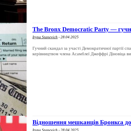
The Bronx Democratic Party — гучн
Iryna Stanevich
-
28.04.2025
Гучний скандал за участі Демократичної партії спа
керівництвом члена Асамблеї Джеффрі Діновіца виб
Відношення мешканців Бронкса д
Iryna Stanevich
-
28.04.2025