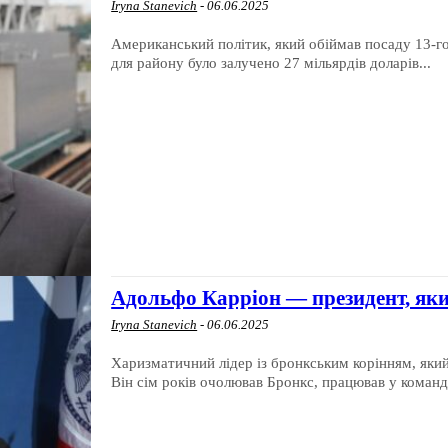
Iryna Stanevich
-
06.06.2025
Американський політик, який обіймав посаду 13-го
для району було залучено 27 мільярдів доларів...
Адольфо Карріон — президент, як
Iryna Stanevich
-
06.06.2025
Харизматичний лідер із бронкським корінням, який
Він сім років очолював Бронкс, працював у команді