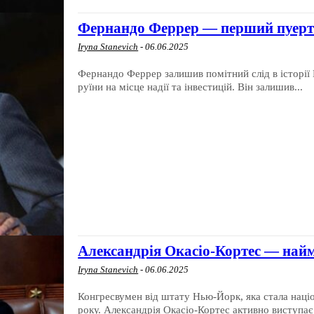
Фернандо Феррер — перший пуерто
Iryna Stanevich
-
06.06.2025
Фернандо Феррер залишив помітний слід в історії
руїни на місце надії та інвестицій. Він залишив...
Александрія Окасіо-Кортес — най
Iryna Stanevich
-
06.06.2025
Конгресвумен від штату Нью-Йорк, яка стала наці
року. Александрія Окасіо-Кортес активно виступає з