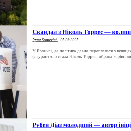
Скандал з Ніколь Торрес — колиш
Iryna Stanevich
-
05.09.2025
У Бронксі, де політика давно переплелася з вулиця
фігуранткою стала Ніколь Торрес, обрана керівниця
Рубен Діаз молодший — автор ініц