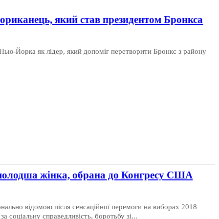
риканець, який став президентом Бронкса
 Нью-Йорка як лідер, який допоміг перетворити Бронкс з району
молодша жінка, обрана до Конгресу США
онально відомою після сенсаційної перемоги на виборах 2018
а соціальну справедливість, боротьбу зі...