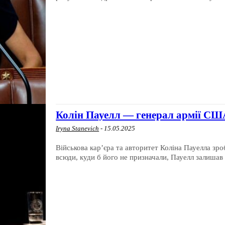
Колін Пауелл — генерал армії США
Iryna Stanevich
-
15.05.2025
Військова кар’єра та авторитет Коліна Пауелла зр
всюди, куди б його не призначали, Пауелл залишав п